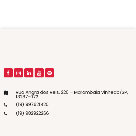
Rua Angra dos Reis, 220 – Marambaia Vinhedo/SP,
13287-072
(19) 997621420
(19) 982922266