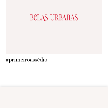
#primeiroassédio