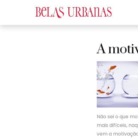
A moti
Não sei o que m
mais difíceis, n
vem a motivação,