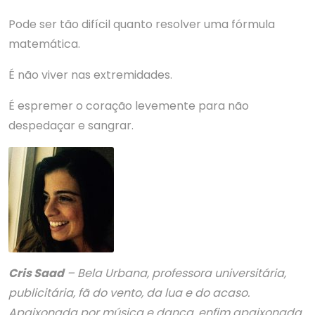
Pode ser tão difícil quanto resolver uma fórmula
matemática.
É não viver nas extremidades.
É espremer o coração levemente para não
despedaçar e sangrar.
Cris Saad
– Bela Urbana, professora universitária,
publicitária, fã do vento, da lua e do acaso.
Apaixonada por música e dança, enfim apaixonada