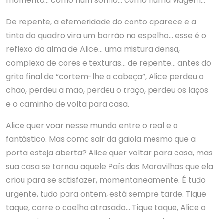
momento… como num sonho… como numa viagem…
De repente, a efemeridade do conto aparece e a
tinta do quadro vira um borrão no espelho… esse é o
reflexo da alma de Alice… uma mistura densa,
complexa de cores e texturas… de repente… antes do
grito final de “cortem-lhe a cabeça”, Alice perdeu o
chão, perdeu a mão, perdeu o traço, perdeu os laços
e o caminho de volta para casa.
Alice quer voar nesse mundo entre o real e o
fantástico. Mas como sair da gaiola mesmo que a
porta esteja aberta? Alice quer voltar para casa, mas
sua casa se tornou aquele País das Maravilhas que ela
criou para se satisfazer, momentaneamente. É tudo
urgente, tudo para ontem, está sempre tarde. Tique
taque, corre o coelho atrasado… Tique taque, Alice o