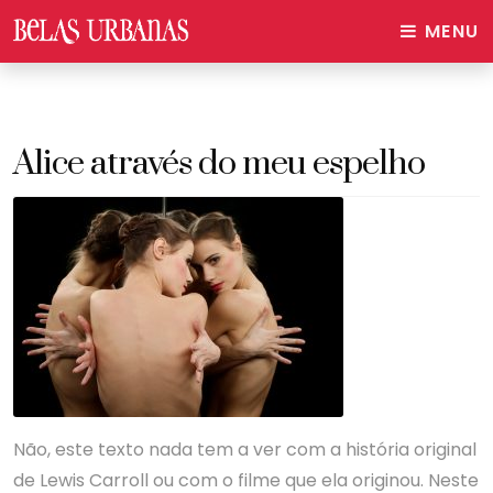
MENU
Alice através do meu espelho
Não, este texto nada tem a ver com a história original
de Lewis Carroll ou com o filme que ela originou. Neste