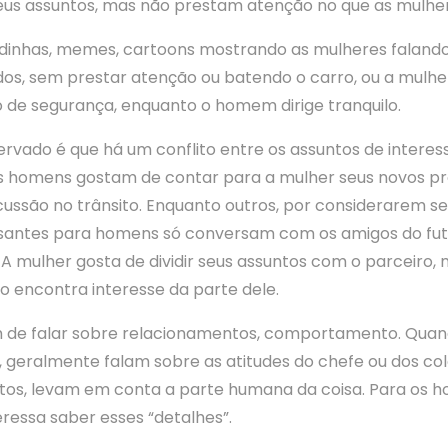
eus assuntos, mas não prestam atenção no que as mulher
dinhas, memes, cartoons mostrando as mulheres falando
os, sem prestar atenção ou batendo o carro, ou a mulh
o de segurança, enquanto o homem dirige tranquilo.
rvado é que há um conflito entre os assuntos de inter
s homens gostam de contar para a mulher seus novos pro
scussão no trânsito. Enquanto outros, por considerarem s
santes para homens só conversam com os amigos do fut
. A mulher gosta de dividir seus assuntos com o parceiro,
 encontra interesse da parte dele.
 de falar sobre relacionamentos, comportamento. Qu
, geralmente falam sobre as atitudes do chefe ou dos co
tos, levam em conta a parte humana da coisa. Para os 
eressa saber esses “detalhes”.