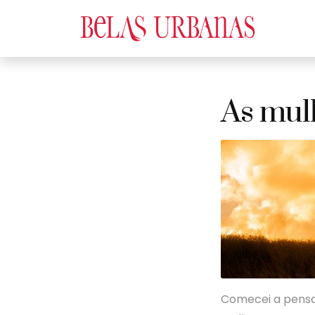
As mul
Comecei a pensa