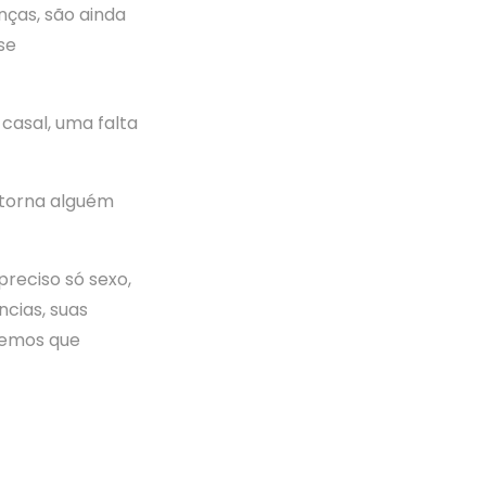
nças, são ainda
se
casal, uma falta
e torna alguém
reciso só sexo,
ncias, suas
 temos que