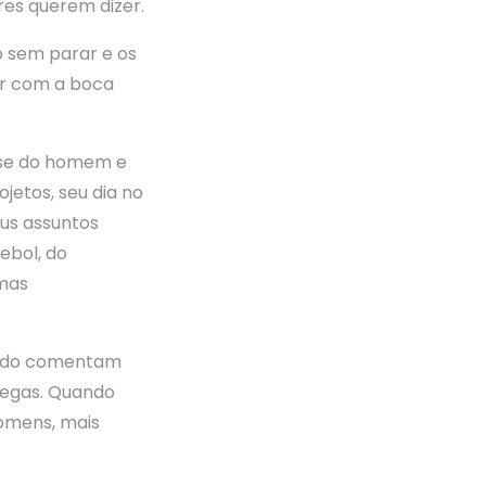
es querem dizer.
 sem parar e os
er com a boca
esse do homem e
jetos, seu dia no
eus assuntos
ebol, do
 mas
ando comentam
legas. Quando
homens, mais