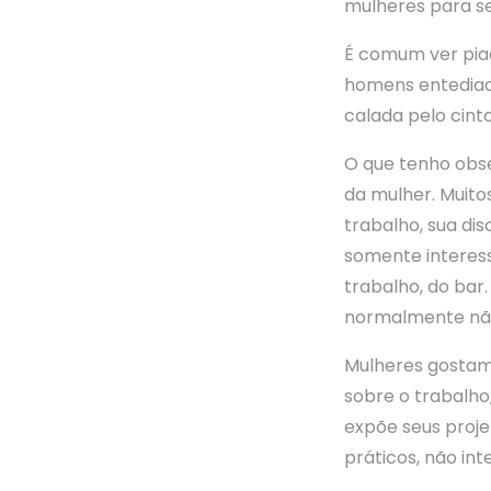
mulheres para s
É comum ver pia
homens entediad
calada pelo cint
O que tenho obse
da mulher. Muito
trabalho, sua di
somente interes
trabalho, do bar
normalmente não
Mulheres gostam
sobre o trabalho
expõe seus proje
práticos, não int