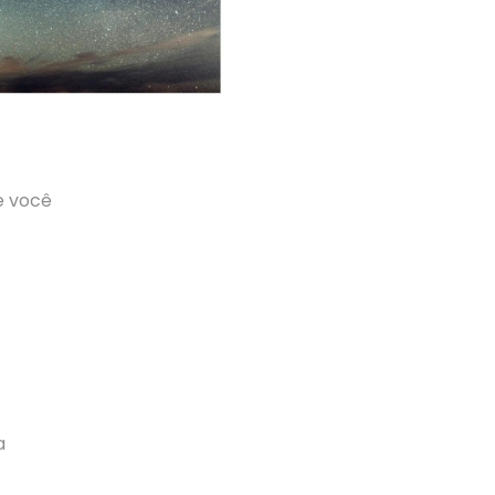
e você
a