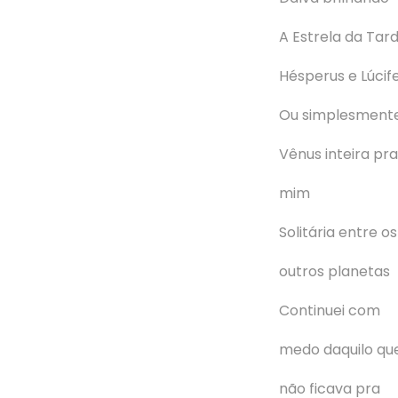
A Estrela da Tar
Hésperus e Lúcif
Ou simplesment
Vênus inteira pra
mim
Solitária entre os
outros planetas
Continuei com
medo daquilo qu
não ficava pra