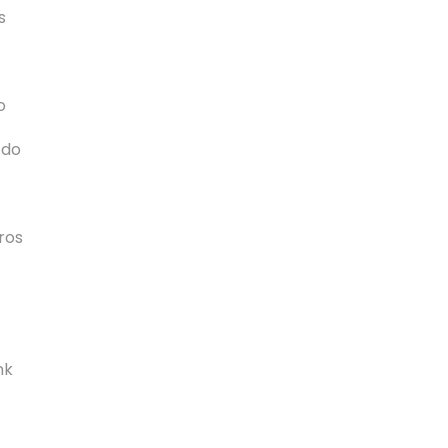
s
o
 do
ros
nk