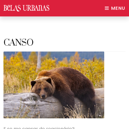
MENU
CANSO
E se me cansar do reacionário?