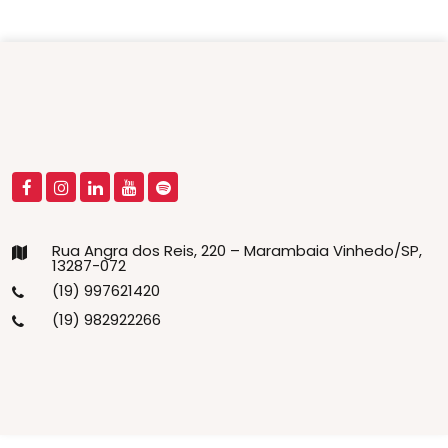
Rua Angra dos Reis, 220 – Marambaia Vinhedo/SP,
13287-072
(19) 997621420
(19) 982922266