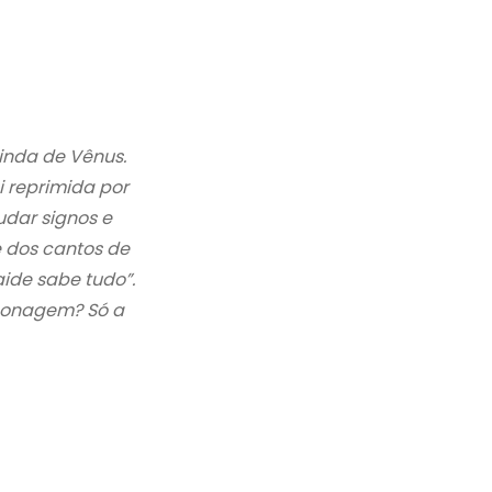
inda de Vênus.
i reprimida
por
udar signos e
e dos cantos de
ide sabe tudo”.
sonagem? Só a