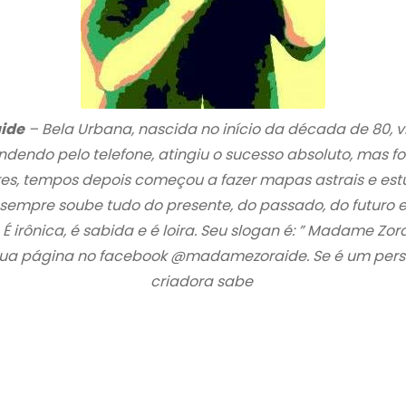
ide
– Bela Urbana, nascida no início da década de 80, v
endo pelo telefone, atingiu o sucesso absoluto, mas fo
es, tempos depois começou a fazer mapas astrais e est
sempre soube tudo do presente, do passado, do futuro 
É irônica,
é sabida e é loira. Seu slogan é:
” Madame Zora
sua página no facebook @madamezoraide. Se é um per
criadora sabe