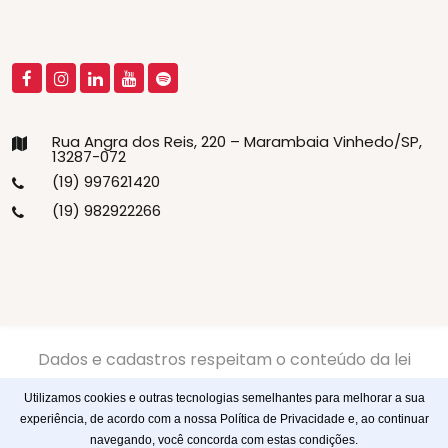
Rua Angra dos Reis, 220 – Marambaia Vinhedo/SP,
13287-072
(19) 997621420
(19) 982922266
Dados e cadastros respeitam o conteúdo da lei
13.709/2018 LGPD -
Politíca de Privacidade
-
Politíca de
Utilizamos cookies e outras tecnologias semelhantes para melhorar a sua
Cookies
experiência, de acordo com a nossa Política de Privacidade e, ao continuar
navegando, você concorda com estas condições.