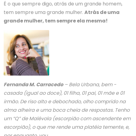
É o que sempre digo, atrás de um grande homem,
tem sempre uma grande mulher.
Atrás de uma
grande mulher, tem sempre ela mesma!
Fernanda M. Carracedo
– Bela Urbana, bem -
casada (igual ao doce), 01 filha, 01 pai, 01 mãe e 01
irmão. De riso alto e debochado, olho comprido na
alma alheira e uma boca cheia de respostas. Tenho
um “Q” de Malévola (escorpião com ascendente em
escorpião), o que me rende uma platéia temente, e,
por enquanto, vou