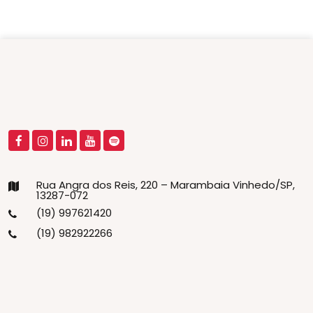
Rua Angra dos Reis, 220 – Marambaia Vinhedo/SP,
13287-072
(19) 997621420
(19) 982922266