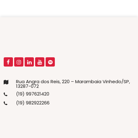
Rua Angra dos Reis, 220 – Marambaia Vinhedo/SP,
13287-072
(19) 997621420
(19) 982922266