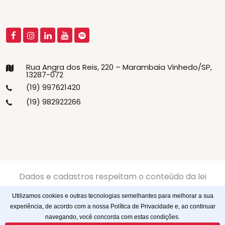
Rua Angra dos Reis, 220 – Marambaia Vinhedo/SP,
13287-072
(19) 997621420
(19) 982922266
Dados e cadastros respeitam o conteúdo da lei
13.709/2018 LGPD -
Politíca de Privacidade
-
Politíca de
Utilizamos cookies e outras tecnologias semelhantes para melhorar a sua
Cookies
experiência, de acordo com a nossa Política de Privacidade e, ao continuar
navegando, você concorda com estas condições.