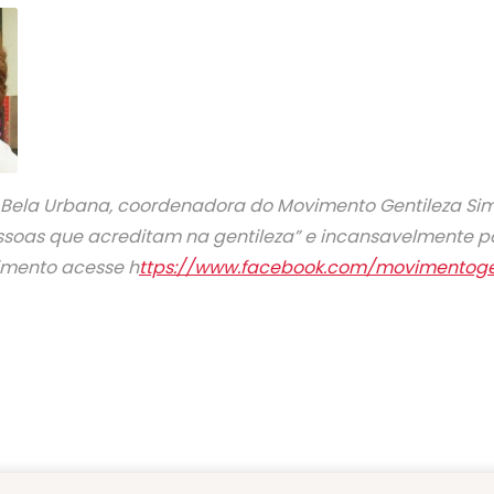
Bela Urbana, coordenadora do Movimento Gentileza Si
essoas que acreditam na gentileza” e incansavelmente po
imento acesse h
ttps://www.facebook.com/movimentoge