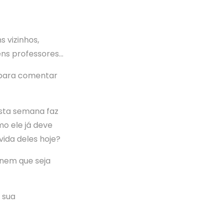
 vizinhos,
ns professores…
 para comentar
nesta semana faz
o ele já deve
ida deles hoje?
 nem que seja
 sua