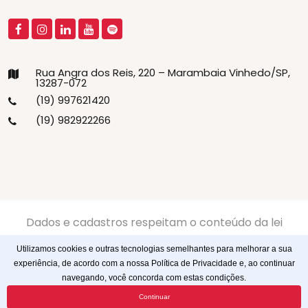
Rua Angra dos Reis, 220 – Marambaia Vinhedo/SP,
13287-072
(19) 997621420
(19) 982922266
Dados e cadastros respeitam o conteúdo da lei
13.709/2018 LGPD -
Politíca de Privacidade
-
Politíca de
Utilizamos cookies e outras tecnologias semelhantes para melhorar a sua
Cookies
experiência, de acordo com a nossa Política de Privacidade e, ao continuar
navegando, você concorda com estas condições.
© 2023
Webtagger
. Todos os direitos reservados
Continuar