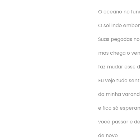
O oceano no fun
O sol indo embo
Suas pegadas no
mas chega o ven
faz mudar esse 
Eu vejo tudo sen
da minha varan
e fico só espera
você passar e de
de novo