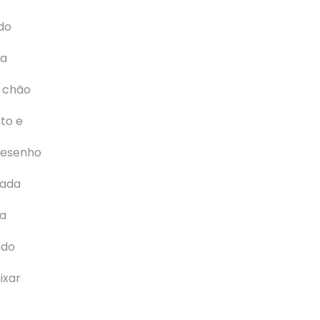
do
ra
 chão
to e
desenho
tada
da
ndo
ixar