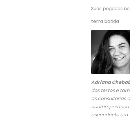
Suas pegadas no
terra batida
Adriana Chebab
dos textos e tam
as consultorias
contemporânea te
ascendente em V