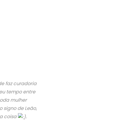
e faz curadoria
seu tempo entre
toda mulher
o signo de Leão,
ta coisa
.