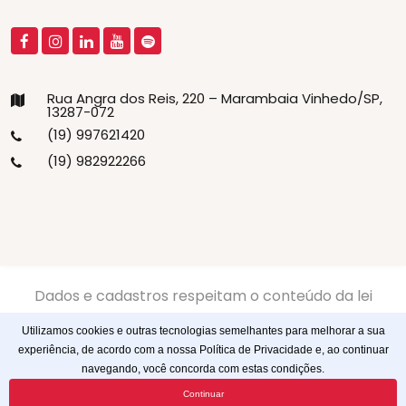
Rua Angra dos Reis, 220 – Marambaia Vinhedo/SP,
13287-072
(19) 997621420
(19) 982922266
Dados e cadastros respeitam o conteúdo da lei
13.709/2018 LGPD -
Politíca de Privacidade
-
Politíca de
Utilizamos cookies e outras tecnologias semelhantes para melhorar a sua
Cookies
experiência, de acordo com a nossa Política de Privacidade e, ao continuar
navegando, você concorda com estas condições.
© 2023
Webtagger
. Todos os direitos reservados
Continuar