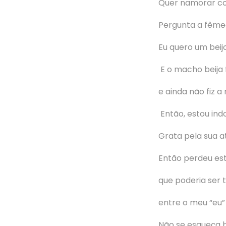
Quer namorar c
Pergunta a fêmea
Eu quero um beij
E o macho beija 
e ainda não fiz a
Então, estou ind
Grata pela sua a
Então perdeu est
que poderia ser 
entre o meu “eu” 
Não se esqueça b