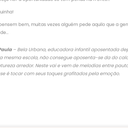
quinha!
pensem bem, muitas vezes alguém pede aquilo que a gen
 de…
Paula
– Bela Urbana, educadora infantil aposentada dep
 mesma escola, não consegue aposenta-se da do calor
tureza arredor. Neste vai e vem de melodias entre pautas
sse é tocar com seus toques grafitados pela emoção.