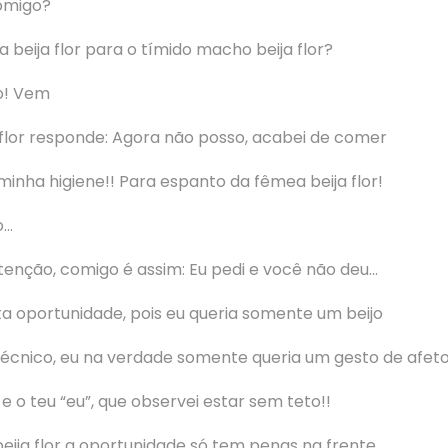
omigo?
 beija flor para o tímido macho beija flor?
o! Vem
flor responde: Agora não posso, acabei de comer
 minha higiene!! Para espanto da fêmea beija flor!
o…
tenção, comigo é assim: Eu pedi e você não deu…
a oportunidade, pois eu queria somente um beijo
técnico, eu na verdade somente queria um gesto de afet
e o teu “eu”, que observei estar sem teto!!
eija flor a oportunidade só tem penas na frente…