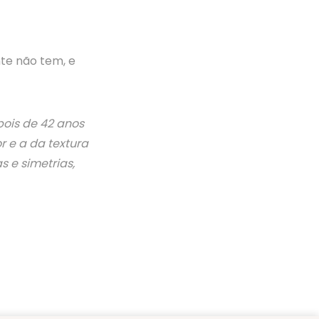
te não tem, e
ois de 42 anos
 e a da textura
 e simetrias,