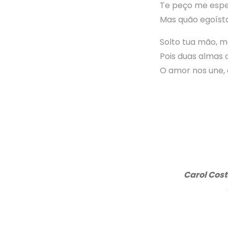
Te peço me espe
Mas quão egoísta
Solto tua mão, m
Pois duas almas 
O amor nos une,
Carol Cost