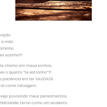
vação
s a mão
caminho
es sozinho?!
e te chamo em meua sonhos,
s o quanto “te estranho”?!
a paciência em ter SAUDADE
, tal como tatuagem.
 vejo povoando meus pensamentos,
 felicidade, terno como um acalento