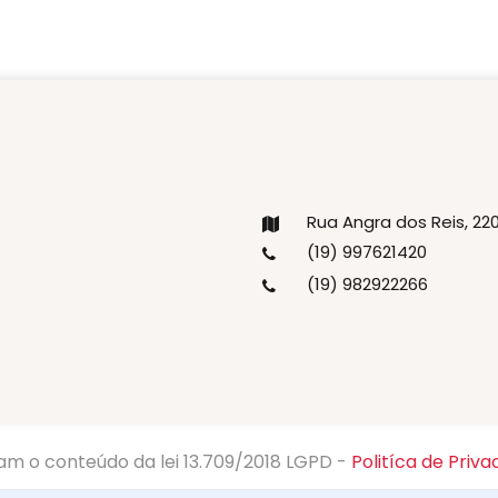
Rua Angra dos Reis, 2
(19) 997621420
(19) 982922266
am o conteúdo da lei 13.709/2018 LGPD -
Politíca de Priva