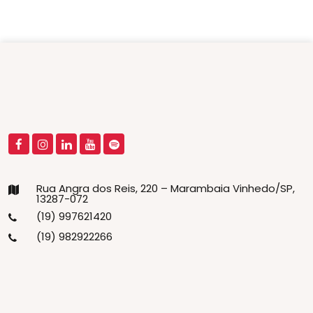
Rua Angra dos Reis, 220 – Marambaia Vinhedo/SP,
13287-072
(19) 997621420
(19) 982922266