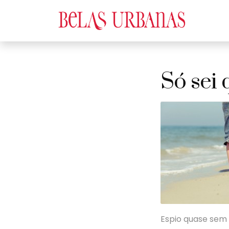
Só sei 
Espio quase sem