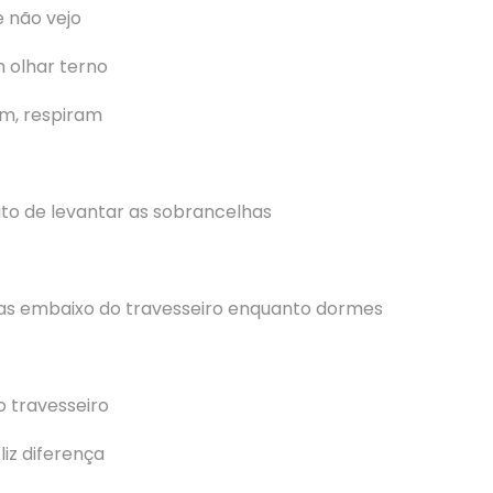
e não vejo
 olhar terno
m, respiram
ito de levantar as sobrancelhas
as embaixo do travesseiro enquanto dormes
o travesseiro
liz diferença