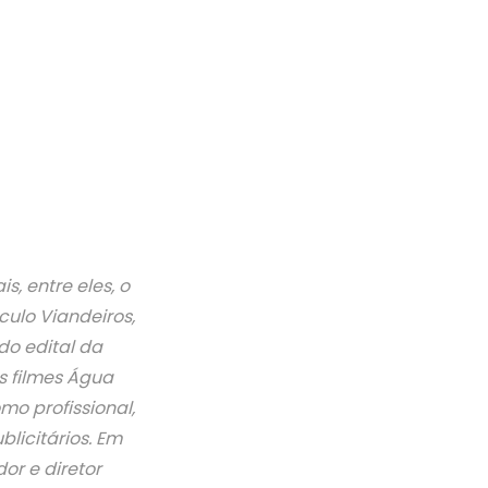
is, entre eles, o
ulo Viandeiros,
o edital da
s filmes Água
o profissional,
licitários. Em
dor e diretor