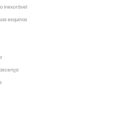
o inexorável
uas esquinas
ar
ascença
a