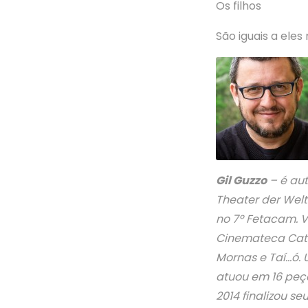
Os filhos
São iguais a ele
Gil Guzzo
– é auto
Theater der Welt
no 7º Fetacam. 
Cinemateca Catar
Mornas e Taí…ó. 
atuou em 16 peça
2014 finalizou se