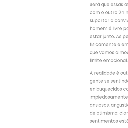
Será que essas 
com o outro 24 h
suportar a convi
homem é livre po
estar junto. As 
fisicamente e em
que vamos almoç
limite emocional.
A realidade é out
gente se sentind
enlouquecidos co
impiedosamente 
ansiosos, angust
de otimismo: clar
sentimentos estã