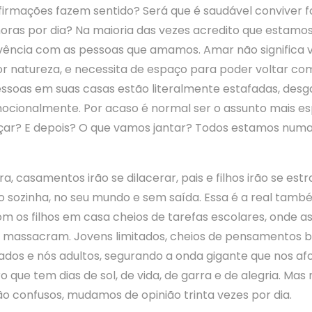
afirmações fazem sentido? Será que é saudável conviver
oras por dia? Na maioria das vezes acredito que estamo
vência com as pessoas que amamos. Amar não significa v
r natureza, e necessita de espaço para poder voltar c
pessoas em suas casas estão literalmente estafadas, des
ocionalmente. Por acaso é normal ser o assunto mais es
ar? E depois? O que vamos jantar? Todos estamos numa 
ra, casamentos irão se dilacerar, pais e filhos irão se est
o sozinha, no seu mundo e sem saída. Essa é a real tamb
m os filhos em casa cheios de tarefas escolares, onde a
massacram. Jovens limitados, cheios de pensamentos b
iados e nós adultos, segurando a onda gigante que nos a
o que tem dias de sol, de vida, de garra e de alegria. Mas
o confusos, mudamos de opinião trinta vezes por dia.