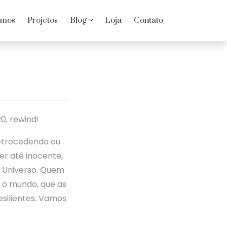
omos
Projetos
Blog
Loja
Contato
0, rewind!
retrocedendo ou
r até inocente,
o Universo. Quem
 o mundo, que as
silientes. Vamos