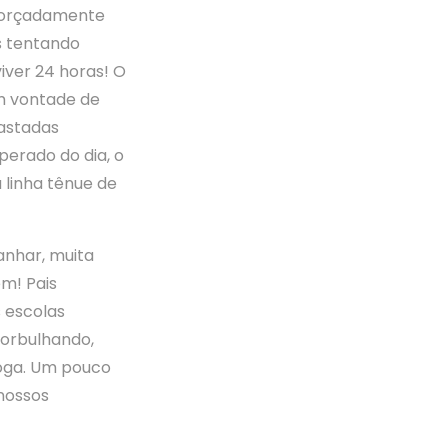
 forçadamente
s tentando
iver 24 horas! O
om vontade de
gastadas
perado do dia, o
linha tênue de
ranhar, muita
ém! Pais
s escolas
orbulhando,
foga. Um pouco
 nossos