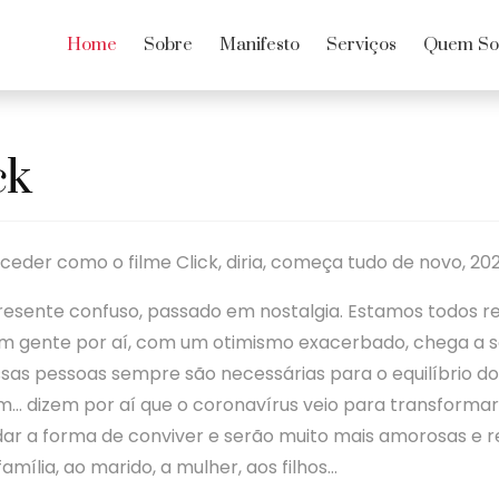
Home
Sobre
Manifesto
Serviços
Quem S
ck
ceder como o filme Click, diria, começa tudo de novo, 202
presente confuso, passado em nostalgia. Estamos todos 
m gente por aí, com um otimismo exacerbado, chega a se
sas pessoas sempre são necessárias para o equilíbrio d
m… dizem por aí que o coronavírus veio para transformar
r a forma de conviver e serão muito mais amorosas e re
família, ao marido, a mulher, aos filhos…