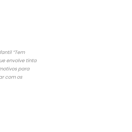
fantil “Tem
ue envolve tinta
 motivos para
tar com os