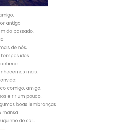
amigo.
or antigo
m do passado,
ia
mais de nós.
 tempos idos
conhece
onhecemos mais.
convido:
o comigo, amigo.
os e rir um pouco,
lgumas boas lembranças
de mansa
uquinho de sol…