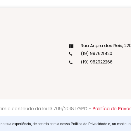
Rua Angra dos Reis, 2
(19) 997621420
(19) 982922266
am o conteúdo da lei 13.709/2018 LGPD -
Politíca de Priva
© 2023
Webtagger
. Todos os direitos reservados
r a sua experiência, de acordo com a nossa Política de Privacidade e, ao contin