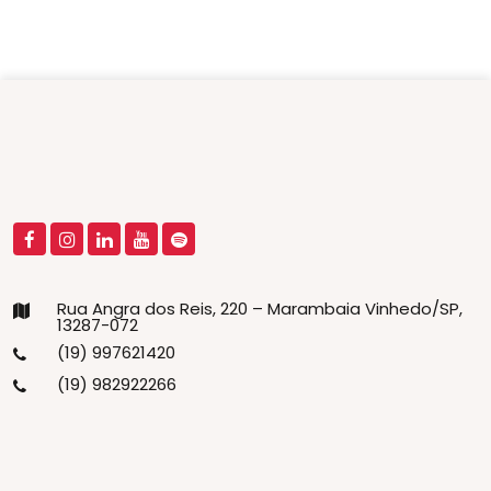
Rua Angra dos Reis, 220 – Marambaia Vinhedo/SP,
13287-072
(19) 997621420
(19) 982922266