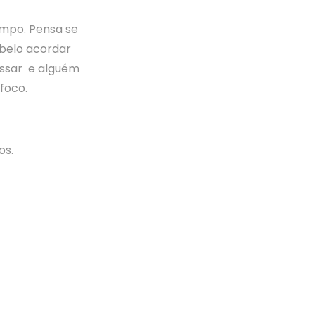
empo. Pensa se
abelo acordar
assar e alguém
foco.
os.