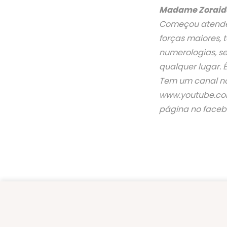
Madame Zoraid
Começou atendend
forças maiores, 
numerologias, se
qualquer lugar. É
Tem um canal no
www.youtube.co
página no face