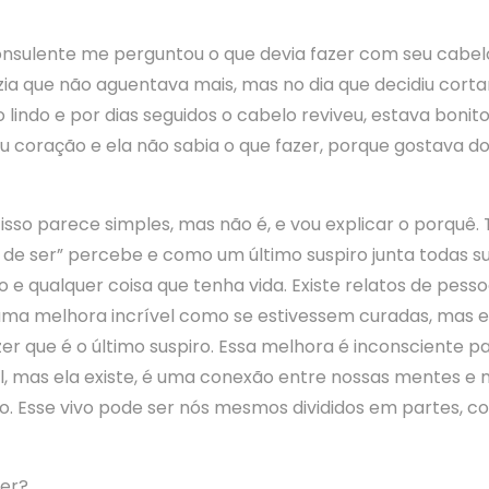
nsulente me perguntou o que devia fazer com seu cabelo.
zia que não aguentava mais, mas no dia que decidiu cortar
 lindo e por dias seguidos o cabelo reviveu, estava bonit
eu coração e ela não sabia o que fazer, porque gostava d
isso parece simples, mas não é, e vou explicar o porquê.
r de ser” percebe e como um último suspiro junta todas su
o e qualquer coisa que tenha vida. Existe relatos de pess
 uma melhora incrível como se estivessem curadas, mas
zer que é o último suspiro. Essa melhora é inconsciente p
l, mas ela existe, é uma conexão entre nossas mentes e 
vo. Esse vivo pode ser nós mesmos divididos em partes, c
er?