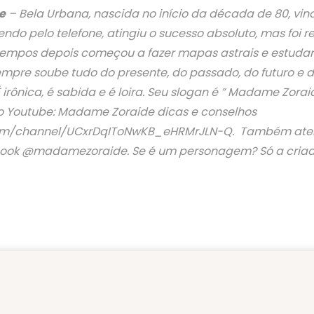
e
– Bela Urbana, nascida no início da década de 80, vin
o pelo telefone, atingiu o sucesso absoluto, mas foi r
tempos depois começou a fazer mapas astrais e estudar
mpre soube tudo do presente, do passado, do futuro e 
 irônica, é sabida e é loira. Seu slogan é ” Madame Zorai
 Youtube: Madame Zoraide dicas e conselhos
m/channel/UCxrDqIToNwKB_eHRMrJLN-Q. Também aten
book @madamezoraide. Se é um personagem? Só a cria