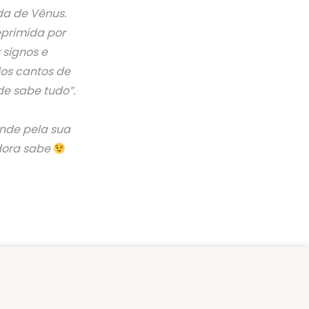
da de Vênus.
eprimida por
 signos e
dos cantos de
de sabe tudo”.
de pela sua
dora sabe