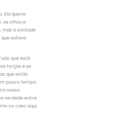
 Ela queria
, se olhou e
o, mas a vontade
o que estava
 Tudo que está
as forças e se
oas que estão
 em pouco tempo
ara nossa
na verdade entre
omo no caso aqui,