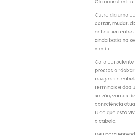
Olá consulentes.
Outro dia uma co
cortar, mudar, di
achou seu cabelo
ainda batia no s
vendo.
Cara consulente 
prestes a “deixa
revigora, o cabel
terminais e dão
se vão, vamos di
consciência atua
tudo que está vi
o cabelo.
Deu para entend