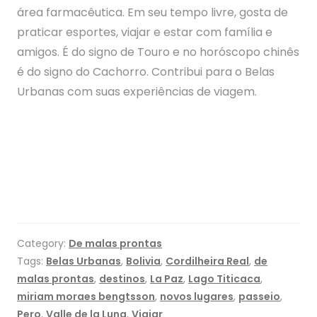
área farmacêutica. Em seu tempo livre, gosta de
praticar esportes, viajar e estar com família e
amigos. É do signo de Touro e no horóscopo chinês
é do signo do Cachorro. Contribui para o Belas
Urbanas com suas experiências de viagem.
Category:
De malas prontas
Tags:
Belas Urbanas
,
Bolivia
,
Cordilheira Real
,
de
malas prontas
,
destinos
,
La Paz
,
Lago Titicaca
,
miriam moraes bengtsson
,
novos lugares
,
passeio
,
Pero
,
Valle de la Luna
,
Viajar