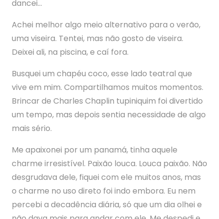
dancei…
Achei melhor algo meio alternativo para o verão,
uma viseira. Tentei, mas não gosto de viseira.
Deixei ali, na piscina, e caí fora.
Busquei um chapéu coco, esse lado teatral que
vive em mim. Compartilhamos muitos momentos.
Brincar de Charles Chaplin tupiniquim foi divertido
um tempo, mas depois sentia necessidade de algo
mais sério.
Me apaixonei por um panamá, tinha aquele
charme irresistível. Paixão louca. Louca paixão. Não
desgrudava dele, fiquei com ele muitos anos, mas
o charme no uso direto foi indo embora. Eu nem
percebi a decadência diária, só que um dia olhei e
não dava mais para andar com ele. Me despedi e