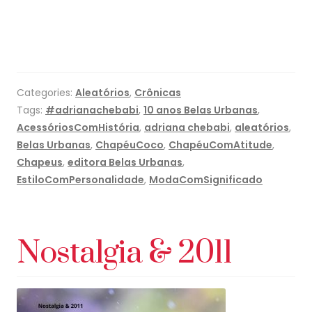
Categories:
Aleatórios
,
Crônicas
Tags:
#adrianachebabi
,
10 anos Belas Urbanas
,
AcessóriosComHistória
,
adriana chebabi
,
aleatórios
,
Belas Urbanas
,
ChapéuCoco
,
ChapéuComAtitude
,
Chapeus
,
editora Belas Urbanas
,
EstiloComPersonalidade
,
ModaComSignificado
Nostalgia & 2011