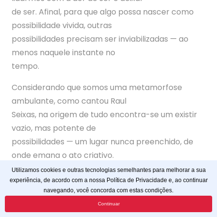
de ser. Afinal, para que algo possa nascer como
possibilidade vivida, outras
possibilidades precisam ser inviabilizadas — ao
menos naquele instante no
tempo.
Considerando que somos uma metamorfose
ambulante, como cantou Raul
Seixas, na origem de tudo encontra-se um existir
vazio, mas potente de
possibilidades — um lugar nunca preenchido, de
onde emana o ato criativo.
Podemos, assim, transcender a finitude da vida
Utilizamos cookies e outras tecnologias semelhantes para melhorar a sua
experiência, de acordo com a nossa Política de Privacidade e, ao continuar
quando, ao contemplar as
navegando, você concorda com estas condições.
infinitas possibilidades, damos o salto de fé —
Continuar
mergulhando na direção de