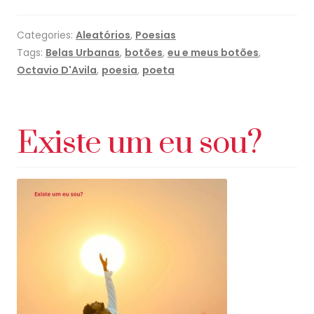
Categories:
Aleatórios
,
Poesias
Tags:
Belas Urbanas
,
botões
,
eu e meus botões
,
Octavio D'Avila
,
poesia
,
poeta
Existe um eu sou?