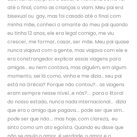
até o final, como as crianças o viam. Meu pai era
bisexual ou gay, mas foi casado até o final com
minha mãe, conheci o amante do meu pai quando
eu tinha 12 anos, ele era legal comigo, me viu
crescer, me formar, casar, ser mãe. Meu pai quase
nunca viajava com a gente, mas viajava com ele e
era constrangedor explicar essas viagens para
amigas… eu nem contava, mas alguém, em algum
momento, sei lá como, vinha e me dizia… seu pai
está na Grécia? Porque não contou?… as viagens
eram sempre nesse nível…e nós?… para o litoral
do nosso estado, nunca nada internacional… dizia
que era o amigo que pagava…. pode ser que sim…
pode ser que não…. mas hoje, com clareza, eu
sinto como um ato egoísta. Quando eu disse que
não se anula o amor, é verdade, o amor e o