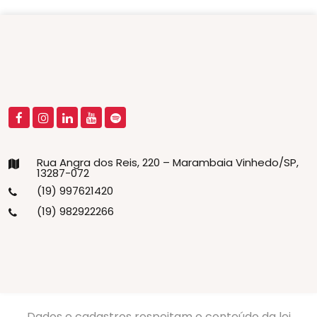
Rua Angra dos Reis, 220 – Marambaia Vinhedo/SP,
13287-072
(19) 997621420
(19) 982922266
Dados e cadastros respeitam o conteúdo da lei