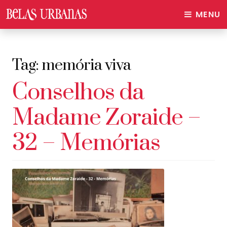
MENU
Tag:
memória viva
Conselhos da
Madame Zoraide –
32 – Memórias