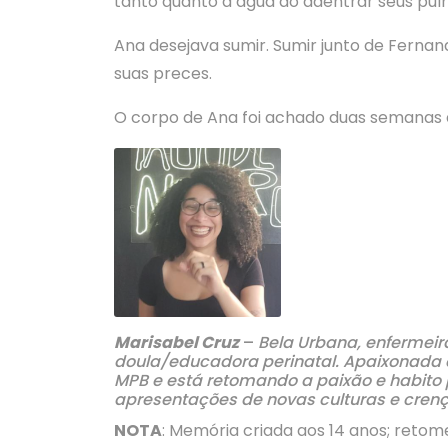
tanto quanto a água ao adentrar seus pul
Ana desejava sumir. Sumir junto de Ferna
suas preces.
O corpo de Ana foi achado duas semanas d
Marisabel Cruz
–
Bela Urbana, enfermei
doula/educadora perinatal. Apaixonada e
MPB e está retomando a paixão e habito 
apresentações de novas culturas e cren
NOTA
: Memória criada aos 14 anos; retome