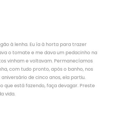
ão à lenha. Eu ía à horta para trazer
tava o tomate e me dava um pedacinho na
uitos vinham e voltavam. Permanecíamos
inha, com tudo pronto, após o banho, nos
iversário de cinco anos, ela partiu.
o que está fazendo, faça devagar. Preste
a vida.