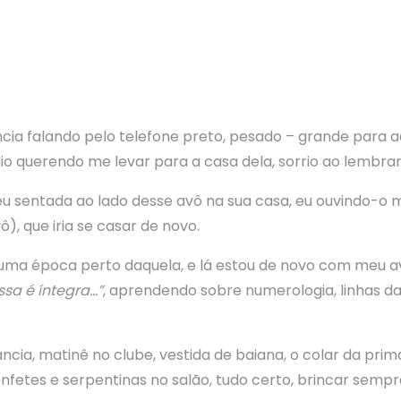
ncia falando pelo telefone preto, pesado – grande para 
io querendo me levar para a casa dela, sorrio ao lembra
eu sentada ao lado desse avô na sua casa, eu ouvindo-o 
ô), que iria se casar de novo.
ma época perto daquela, e lá estou de novo com meu av
ssa é íntegra…”
, aprendendo sobre numerologia, linhas da
ância, matinê no clube, vestida de baiana, o colar da pri
nfetes e serpentinas no salão, tudo certo, brincar sempr