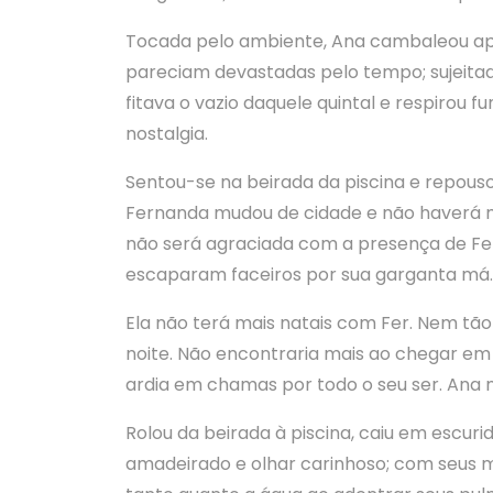
Tocada pelo ambiente, Ana cambaleou apro
pareciam devastadas pelo tempo; sujeita
fitava o vazio daquele quintal e respirou 
nostalgia.
Sentou-se na beirada da piscina e repous
Fernanda mudou de cidade e não haverá 
não será agraciada com a presença de F
escaparam faceiros por sua garganta má.
Ela não terá mais natais com Fer. Nem tã
noite. Não encontraria mais ao chegar em
ardia em chamas por todo o seu ser. Ana n
Rolou da beirada à piscina, caiu em escuri
amadeirado e olhar carinhoso; com seus m