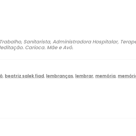
Trabalho, Sanitarista, Administradora Hospitalar, Tera
ditação. Carioca. Mãe e Avó.
ô
,
beatriz salek fiad
,
lembranças
,
lembrar
,
memória
,
memóri