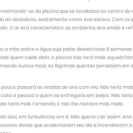
ximando-se da piscina que se localizava no centro do q
da ao abandono, exatamente como Ana estava. Com os p
fundo. O ar era característico ao ambiente; era úmido e re
ou a mão sobre a água suja pelas desastrosas 8 semana
mais quem cuide
dela
. A piscina não terá mais
aquela
fam
ernanda
nunca mais
. As lágrimas quentes persistiam em 
o pouco passará as viradas de ano com ela. Não teria ma
 casa a pessoa a quem se entregaria em beijos. Não teri
ão teria mais Fernanda; E não lhe restava mais nada.
dão azul, em turbulência; em si. Não queria cair assim. A
uxoxos doces que acalentavam seu dia e incendiavam a 