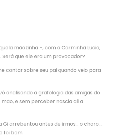
aquela mãozinha –, com a Carminha Lucia,
r. Será que ele era um provocador?
me contar sobre seu pai quando veio para
ô analisando a grafologia das amigas do
 mão, e sem perceber nascia ali a
ma Gi arrebentou antes de irmos… o choro…,
e foi bom.