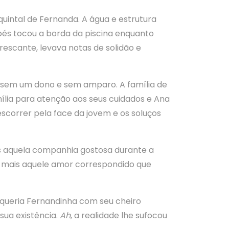
uintal de Fernanda. A água e estrutura
és tocou a borda da piscina enquanto
frescante, levava notas de solidão e
s sem um dono e sem amparo. A família de
ília para atenção aos seus cuidados e Ana
escorrer pela face da jovem e os soluços
is aquela companhia gostosa durante a
a mais aquele amor correspondido que
na queria Fernandinha com seu cheiro
sua existência.
Ah
, a realidade lhe sufocou