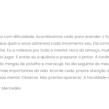
ava com dificuldade. Acordávamos cedo para acender o fog
meus quatro anos admirava cada movimento seu. Ela cor
enha. Eu a rodeava por toda a manhã. Hora do almoço, m
o lugar. E então eu a ajudava a preparar o jantar. À tard
mingau de polvilho e maracujá. No dia seguinte do meu an
mais importantes da vida. Acorde cedo, preste atenção a
 sua mente. Observe. Não precisa aparecer. A faculdade d
: Mercedes.