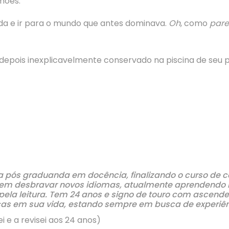
mões.
nda e ir para o mundo que antes dominava.
Oh
, como
pare
epois inexplicavelmente conservado na piscina de seu p
ra pós graduanda em docência, finalizando o curso d
m desbravar novos idiomas, atualmente aprendendo Libr
pela leitura. Tem 24 anos e signo de touro com ascende
ças em sua vida, estando sempre em busca de experiên
i e a revisei aos 24 anos)