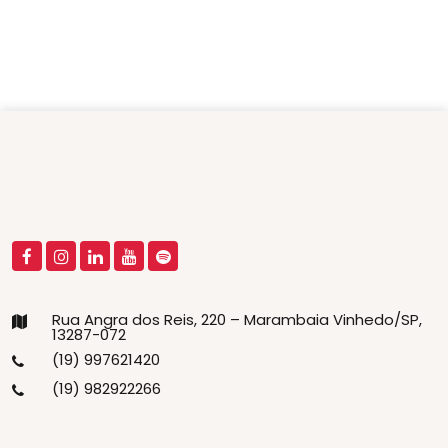
Rua Angra dos Reis, 220 – Marambaia Vinhedo/SP,
13287-072
(19) 997621420
(19) 982922266