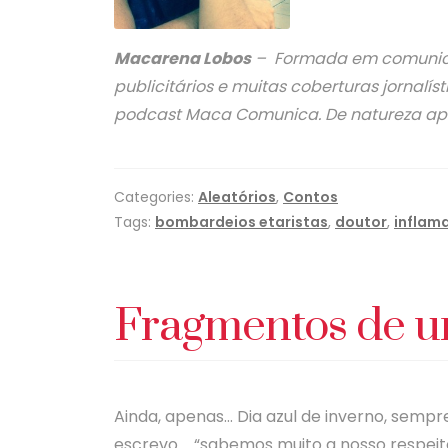
Macarena Lobos
– Formada em comunicaçã
publicitários e muitas coberturas jornalís
podcast Maca Comunica. De natureza apai
Categories:
Aleatórios
,
Contos
Tags:
bombardeios etaristas
,
doutor
,
inflam
Fragmentos de um
Ainda, apenas… Dia azul de inverno, sempr
escrevo…. “sabemos muito a nosso respeito