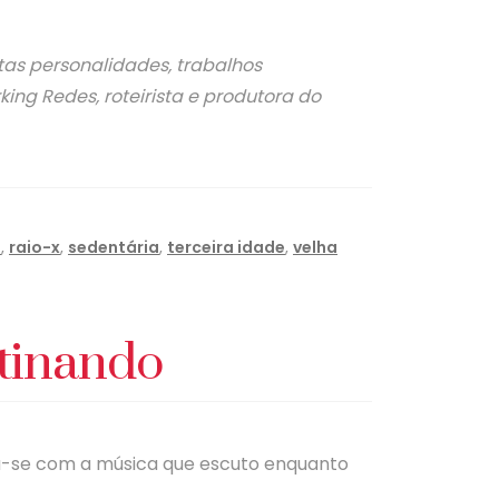
tas personalidades, trabalhos
king Redes, roteirista e produtora do
i
,
raio-x
,
sedentária
,
terceira idade
,
velha
stinando
ura-se com a música que escuto enquanto