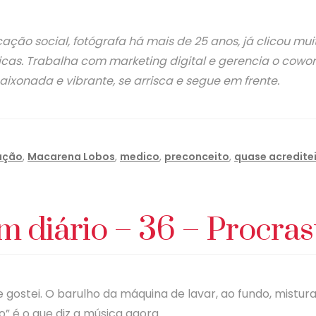
o social, fotógrafa há mais de 25 anos, já clicou mui
ticas. Trabalha com marketing digital e gerencia o cowor
xonada e vibrante, se arrisca e segue em frente.
ação
,
Macarena Lobos
,
medico
,
preconceito
,
quase acredite
 diário – 36 – Procra
e gostei. O barulho da máquina de lavar, ao fundo, mist
” é o que diz a música agora.