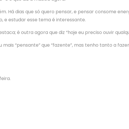
m. Há dias que só quero pensar, e pensar consome energ
, e estudar esse tema é interessante.
taca; é outra agora que diz “hoje eu preciso ouvir qualqu
u mais “pensante” que “fazente”, mas tenho tanto a faz
eira.