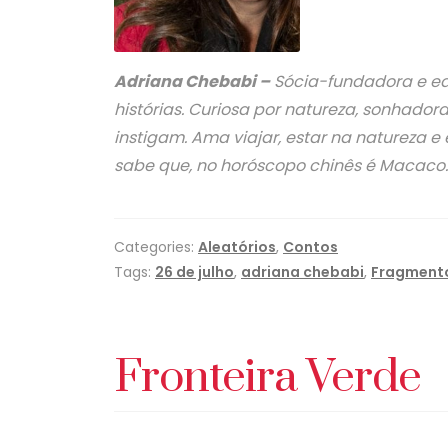
Adriana Chebabi –
Sócia-fundadora e edit
histórias. Curiosa por natureza, sonhador
instigam. Ama viajar, estar na natureza 
sabe que, no horóscopo chinês é Macaco.
Categories:
Aleatórios
,
Contos
Tags:
26 de julho
,
adriana chebabi
,
Fragmento
Fronteira Verde