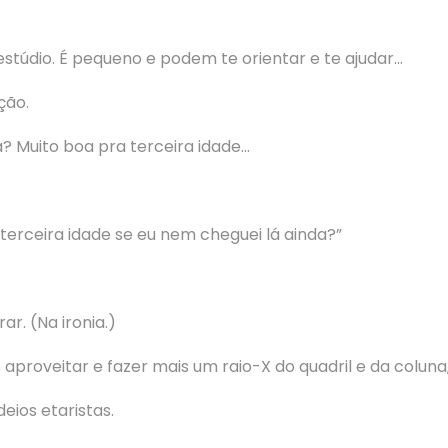
stúdio. É pequeno e podem te orientar e te ajudar…
ção.
 Muito boa pra terceira idade…
terceira idade se eu nem cheguei lá ainda?”
r. (Na ironia.)
proveitar e fazer mais um raio-X do quadril e da coluna, 
eios etaristas.