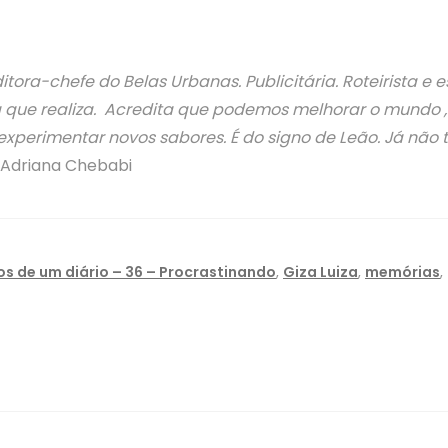
ora-chefe do Belas Urbanas. Publicitária. Roteirista e 
a que realiza. Acredita que podemos melhorar o mundo , t
e experimentar novos sabores. É do signo de Leão. Já nã
Adriana Chebabi
s de um diário – 36 – Procrastinando
,
Giza Luiza
,
memórias
,