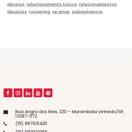
abusivo
,
relacionamento toxico
,
relacionamentos
abusivos
,
roovering
,
se amar
,
sobrevivencia
Rua Angra dos Reis, 220 – Marambaia Vinhedo/SP,
13287-072
(19) 997621420
(19) 982922266