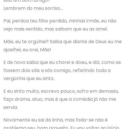
sido um bom amigo!
Lembrem do meu sorriso…
Pai, perdoa teu filho perdido, minhas irmãs, eu não
vejo mais sentido, mas saibam que eu as amei.
Mãe, eu te orgulhei? Saiba que diante de Deus eu me
ajoelhei, eu orei, Mãe!
E de novo saiba que eu chorei e doeu, e dói, como se
fossem dois sóis a sós comigo, refletindo toda a
vergonha que eu sinto.
E eu sinto muito, escrevo pouco, sofro em demasia,
faço drama, atuo, mas é que a comédia já não me
servia.
Novamente eu sai da linha, mas foda-se não é
problema seu, bom proveito. Eu vou voltar ao início