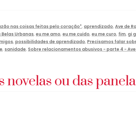
azão nas coisas feitas pelo coração"
,
aprendizado
,
Ave de R
a Belas Urbanas
,
eu me amo
,
eu me cuido
,
eu me curo
,
fim
,
gi 
amigos
,
possibilidades de aprendizado
,
Precisamos falar sob
re
,
sanidade
,
Sobre relacionamentos abusivos - parte 4 - Ave
s novelas ou das panela