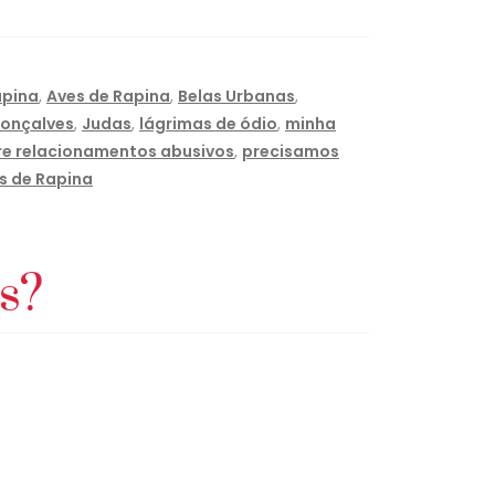
apina
,
Aves de Rapina
,
Belas Urbanas
,
gonçalves
,
Judas
,
lágrimas de ódio
,
minha
re relacionamentos abusivos
,
precisamos
s de Rapina
s?