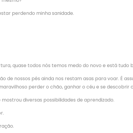
 é mesmo?
 estar perdendo minha sanidade.
ura, quase todos nós temos medo do novo e está tudo 
o de nossos pés ainda nos restam asas para voar. É ass
ravilhoso perder o chão, ganhar o céu e se descobrir 
e mostrou diversas possibilidades de aprendizado.
r.
ração.