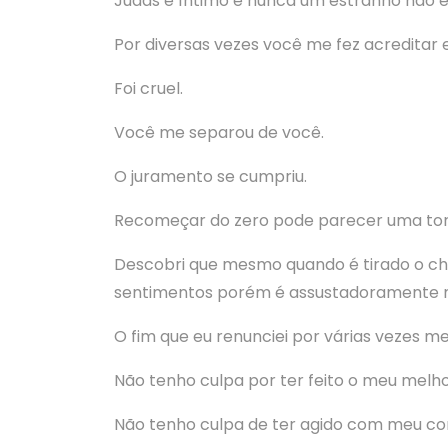
Judas é íntimo e nunca um estranho não
Por diversas vezes você me fez acreditar
Foi cruel.
Você me separou de você.
O juramento se cumpriu.
Recomeçar do zero pode parecer uma tort
Descobri que mesmo quando é tirado o chã
sentimentos porém é assustadoramente ma
O fim que eu renunciei por várias vezes m
Não tenho culpa por ter feito o meu melho
Não tenho culpa de ter agido com meu co