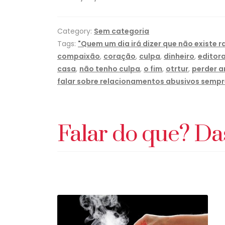
Category:
Sem categoria
Tags:
"Quem um dia irá dizer que não existe r
compaixão
,
coração
,
culpa
,
dinheiro
,
editor
casa
,
não tenho culpa
,
o fim
,
otrtur
,
perder 
falar sobre relacionamentos abusivos semp
Falar do que? Da