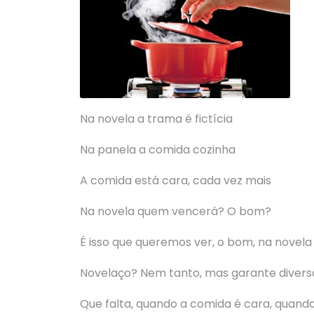
Na novela a trama é fictícia
Na panela a comida cozinha
A comida está cara, cada vez mais
Na novela quem vencerá? O bom?
É isso que queremos ver, o bom, na novela 
Novelaço? Nem tanto, mas garante divers
Que falta, quando a comida é cara, quand