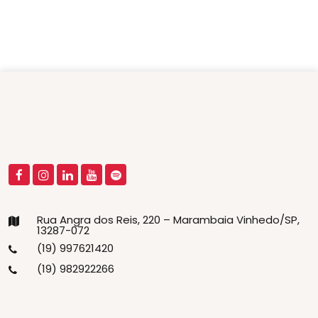
Rua Angra dos Reis, 220 – Marambaia Vinhedo/SP,
13287-072
(19) 997621420
(19) 982922266