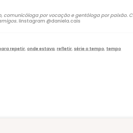
 comunicóloga por vocação e gentóloga por paixão. Co
 amigos.
Iinstagram @daniela.cais
ara repetir
,
onde estava
,
refletir
,
série o tempo
,
tempo