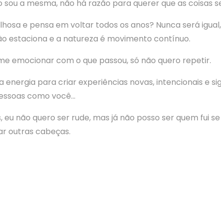
o sou a mesma, não há razão para querer que as coisas s
osa e pensa em voltar todos os anos? Nunca será igual, 
ão estaciona e a natureza é movimento contínuo.
e emocionar com o que passou, só não quero repetir.
 energia para criar experiências novas, intencionais e s
pessoas como você…
is, eu não quero ser rude, mas já não posso ser quem fui s
tar outras cabeças.