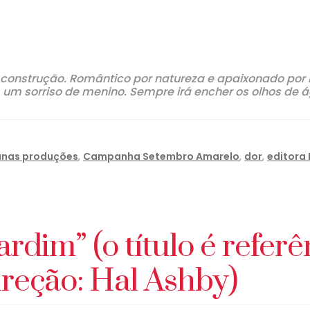
onstrução. Romântico por natureza e apaixonado por
m sorriso de menino. Sempre irá encher os olhos de á
anas produções
,
Campanha Setembro Amarelo
,
dor
,
editora
rdim” (o título é refer
reção: Hal Ashby)