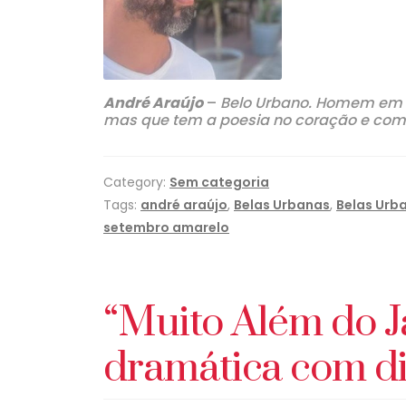
André Araújo
–
Belo Urbano. Homem em c
mas que tem a poesia no coração e com u
Category:
Sem categoria
Tags:
andré araújo
,
Belas Urbanas
,
Belas Urb
setembro amarelo
“Muito Além do Ja
dramática com di