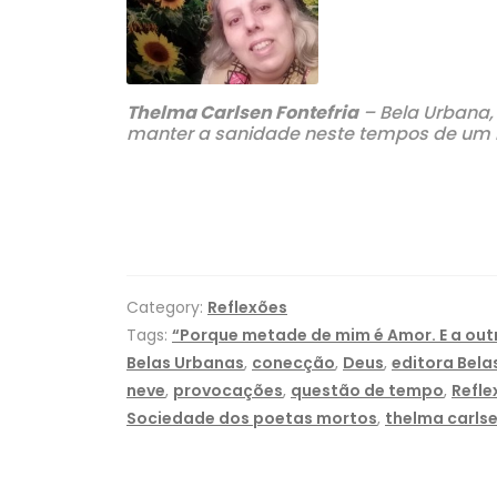
Thelma Carlsen Fontefria
– Bela Urbana, 
manter a sanidade neste tempos de um Br
Category:
Reflexões
Tags:
“Porque metade de mim é Amor. E a ou
Belas Urbanas
,
conecção
,
Deus
,
editora Bela
neve
,
provocações
,
questão de tempo
,
Refle
Sociedade dos poetas mortos
,
thelma carlse