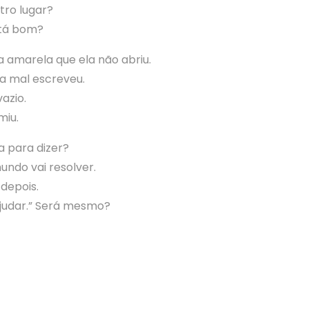
tro lugar?
stá bom?
 amarela que ela não abriu.
a mal escreveu.
azio.
miu.
a para dizer?
ndo vai resolver.
 depois.
 ajudar.” Será mesmo?