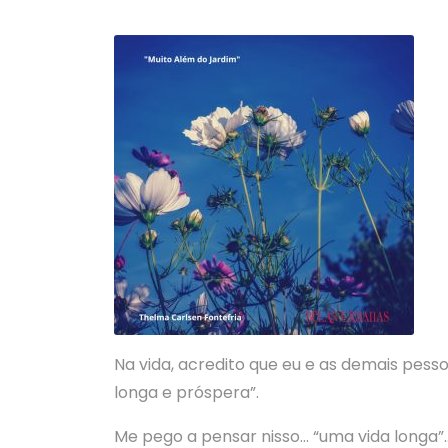
Na vida, acredito que eu e as demais pess
longa e próspera”.
Me pego a pensar nisso… “uma vida longa”…