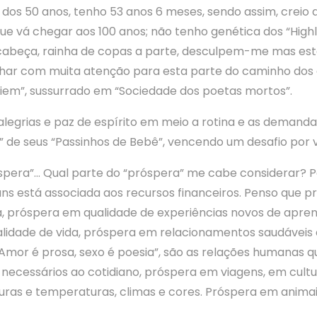
 dos 50 anos, tenho 53 anos 6 meses, sendo assim, creio 
 que vá chegar aos 100 anos; não tenho genética dos “Hi
cabeça, rainha de copas a parte, desculpem-me mas esta c
 olhar com muita atenção para esta parte do caminho dos 
em”, sussurrado em “Sociedade dos poetas mortos”.
, alegrias e paz de espírito em meio a rotina e as demand
 de seus “Passinhos de Bebê”, vencendo um desafio por v
spera”… Qual parte do “próspera” me cabe considerar? Pe
guns está associada aos recursos financeiros. Penso que
a, próspera em qualidade de experiências novos de apre
lidade de vida, próspera em relacionamentos saudáveis
“Amor é prosa, sexo é poesia”, são as relações humanas 
 necessários ao cotidiano, próspera em viagens, em cultur
uras e temperaturas, climas e cores. Próspera em animai