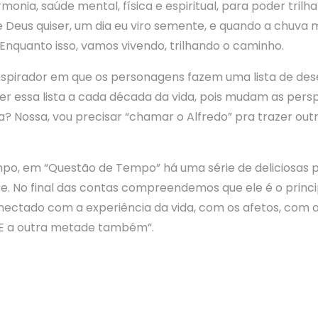
ia, saúde mental, física e espiritual, para poder trilha
 Deus quiser, um dia eu viro semente, e quando a chuva m
Enquanto isso, vamos vivendo, trilhando o caminho.
nspirador em que os personagens fazem uma lista de dese
zer essa lista a cada década da vida, pois mudam as pers
sta? Nossa, vou precisar “chamar o Alfredo” pra trazer out
mpo, em “Questão de Tempo” há uma série de deliciosas p
 No final das contas compreendemos que ele é o princip
onectado com a experiência da vida, com os afetos, com as
E a outra metade também”.