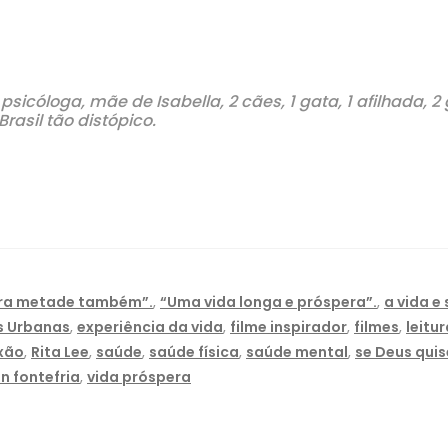
psicóloga, mãe de Isabella, 2 cães, 1 gata, 1 afilhada, 
asil tão distópico.
tra metade também”.
,
“Uma vida longa e próspera”.
,
a vida e
s Urbanas
,
experiência da vida
,
filme inspirador
,
filmes
,
leitur
xão
,
Rita Lee
,
saúde
,
saúde física
,
saúde mental
,
se Deus quis
n fontefria
,
vida próspera