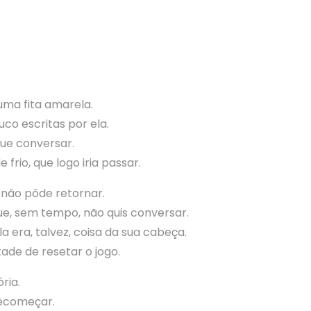
uma fita amarela.
co escritas por ela.
ue conversar.
frio, que logo iria passar.
 não pôde retornar.
, sem tempo, não quis conversar.
 era, talvez, coisa da sua cabeça.
de de resetar o jogo.
ória.
recomeçar.