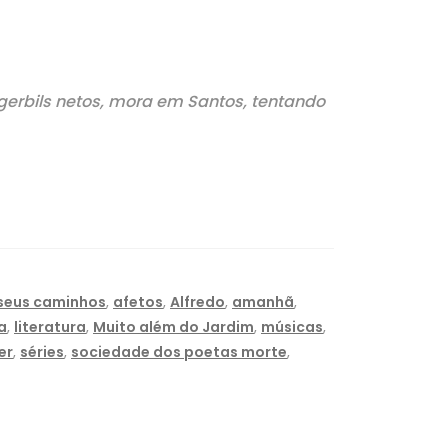
2 gerbils netos, mora em Santos, tentando
 seus caminhos
,
afetos
,
Alfredo
,
amanhã
,
a
,
literatura
,
Muito além do Jardim
,
músicas
,
er
,
séries
,
sociedade dos poetas morte
,