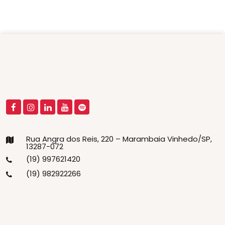
Rua Angra dos Reis, 220 – Marambaia Vinhedo/SP,
13287-072
(19) 997621420
(19) 982922266