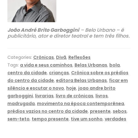
João André Brito Garboggini
– Belo Urbano – é
publicitário, ator e diretor teatral e tem três filhos.
Categories:
Crônicas
,
Divã
,
Reflexões
Tags:
a vida e seus caminhos
,
Belas Urbanas
,
bola
,
centro da cidade
,
crianças
,
Crônica sobre os prédios
do centro da cidade
,
editora Belas Urbanas
,
ficar em
silêncio e escutar o novo
,
hoje
,
joao andre brito
garboggini
,
livrarias
,
livro de crônicas
,
livros
,
madrugada
,
movimento na época contemporênea
,
prédios vazios no centro da cidade
,
presente
,
sebos
,
sem-teto
,
tempo presente
,
tive um sonho
,
verdades