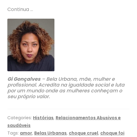
Continua …
Gi Gonçalves
– Bela Urbana, mãe, mulher e
profissional. Acredita na igualdade social e luta
por um mundo onde as mulheres conheçam o
seu próprio valor.
Categories:
Histórias
,
Relacionamentos Abusivos e
saudáveis
Tags:
amor
,
Belas Urbanas
,
choque cruel
,
choque foi