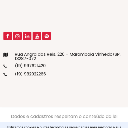
Rua Angra dos Reis, 220 – Marambaia Vinhedo/SP,
13287-072
(19) 997621420
(19) 982922266
Dados e cadastros respeitam o conteúdo da lei
13.709/2018 LGPD -
Politíca de Privacidade
-
Politíca de
Utilizamos cookies e outras tecnologias semelhantes para melhorar a sua