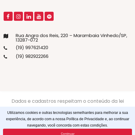
Rua Angra dos Reis, 220 – Marambaia Vinhedo/SP,
13287-072
(19) 997621420
(19) 982922266
Dados e cadastros respeitam o conteúdo da lei
13.709/2018 LGPD -
Politíca de Privacidade
-
Politíca de
Utilizamos cookies e outras tecnologias semelhantes para melhorar a sua
Cookies
experiência, de acordo com a nossa Política de Privacidade e, ao continuar
navegando, você concorda com estas condições.
© 2023
Webtagger
. Todos os direitos reservados
Continuar