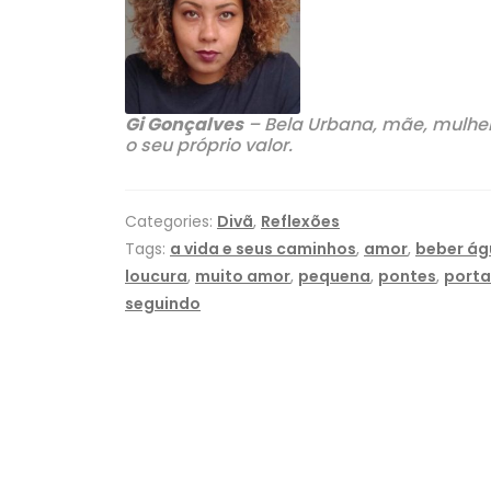
Gi Gonçalves
– Bela Urbana, mãe, mulher
o seu próprio valor.
Categories:
Divã
,
Reflexões
Tags:
a vida e seus caminhos
,
amor
,
beber ág
loucura
,
muito amor
,
pequena
,
pontes
,
porta
seguindo