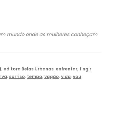
por um mundo onde as mulheres conheçam
)
,
editora Belas Urbanas
,
enfrentar
,
fingir
lva
,
sorriso
,
tempo
,
vagão
,
vida
,
vou