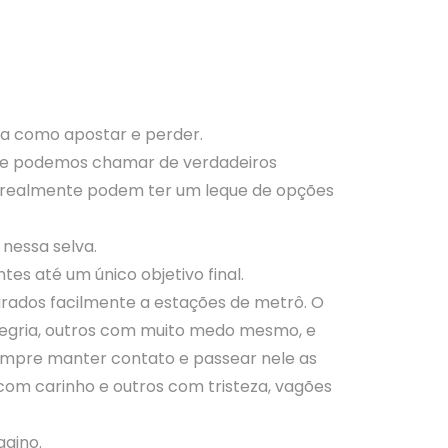
ia como apostar e perder.
 que podemos chamar de verdadeiros
que realmente podem ter um leque de opções
 nessa selva.
s até um único objetivo final.
rados facilmente a estações de metrô. O
legria, outros com muito medo mesmo, e
empre manter contato e passear nele as
com carinho e outros com tristeza, vagões
agino.