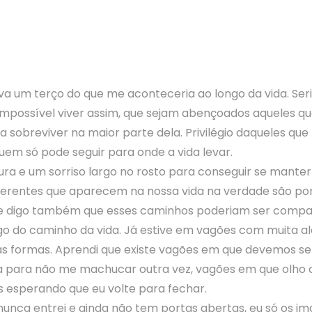
 um terço do que me aconteceria ao longo da vida. Ser
 impossível viver assim, que sejam abençoados aqueles
isa sobreviver na maior parte dela. Privilégio daqueles 
uem só pode seguir para onde a vida levar.
ura e um sorriso largo no rosto para conseguir se manter
erentes que aparecem na nossa vida na verdade são ponte
 e digo também que esses caminhos poderiam ser compa
go do caminho da vida. Já estive em vagões com muita a
 as formas. Aprendi que existe vagões em que devemos s
ia para não me machucar outra vez, vagões em que olho 
 esperando que eu volte para fechar.
unca entrei e ainda não tem portas abertas, eu só os im