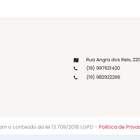
Rua Angra dos Reis, 2
(19) 997621420
(19) 982922266
am o conteúdo da lei 13.709/2018 LGPD -
Politíca de Priva