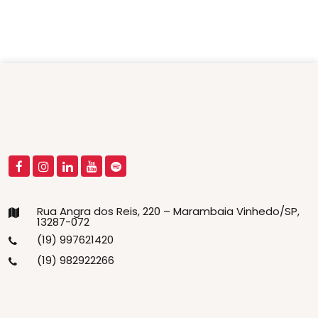
Rua Angra dos Reis, 220 – Marambaia Vinhedo/SP,
13287-072
(19) 997621420
(19) 982922266