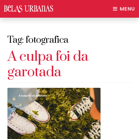
MENU
Tag:
fotografica
A culpa foi da
garotada