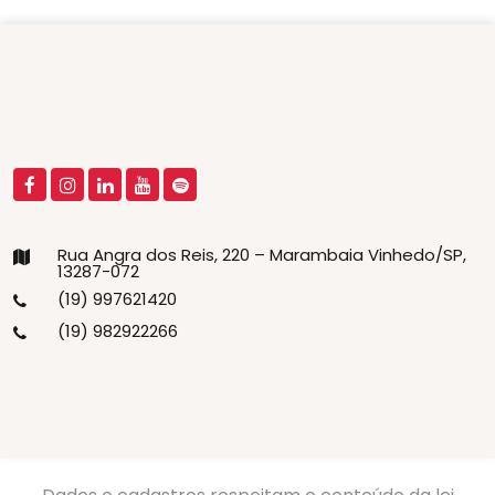
Rua Angra dos Reis, 220 – Marambaia Vinhedo/SP,
13287-072
(19) 997621420
(19) 982922266