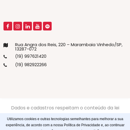
Rua Angra dos Reis, 220 – Marambaia Vinhedo/SP,
13287-072
(19) 997621420
(19) 982922266
Dados e cadastros respeitam o conteúdo da lei
13.709/2018 LGPD -
Politíca de Privacidade
-
Politíca de
Utilizamos cookies e outras tecnologias semelhantes para melhorar a sua
Cookies
experiência, de acordo com a nossa Política de Privacidade e, ao continuar