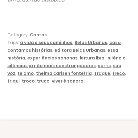
Category:
Contos
Tags:
a vida e seus caminhos
,
Belas Urbanas
,
casa
,
contamos histórias
,
editora Belas Urbanas
,
essa
história
,
experiências sononas
,
leitura lbial
,
silêncio
,
silêncios já não mais constrangedores
,
sorris
,
sua
voz
,
te amo
,
thelma carlsen fontefria
,
Traque
,
treco
,
triqui
,
troco
,
truco
,
viver é sonora