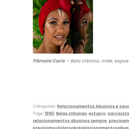
Pâmela Caris
– Bela Urbana, mãe, espos
Categories:
Relacionamentos Abusivos e sau
Tags:
1990
,
Belas Urbanas
,
estupro
,
narcisist
relacionamentos abusivos sempre
,
precisam
precisamosfalarsobrerelacionamentosabus