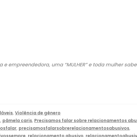
a e empreendedora, uma “MULHER” e toda mulher sabe 
dáveis
,
Violência de gênero
a
,
pâmela caris
,
Precisamos falar sobre relacionamentos abu
osfalar
,
precisamosfalarsobrerelacionamentosabusivos
,
ivossempre
,
relacionamento abusivo
,
relacionamentoabusi