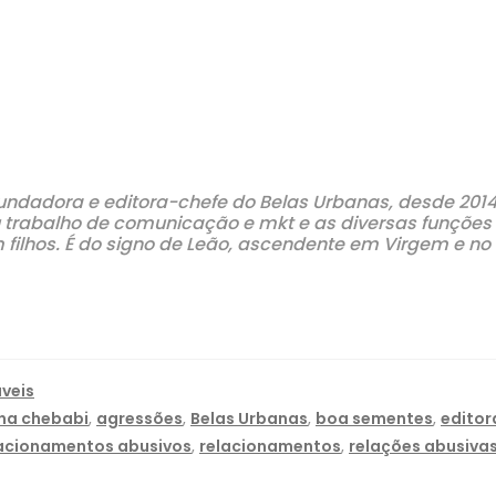
ndadora e editora-chefe do Belas Urbanas, desde 2014. Pu
eu trabalho de comunicação e mkt e as diversas funçõ
 filhos. É do signo de Leão, ascendente em Virgem e no
veis
na chebabi
,
agressões
,
Belas Urbanas
,
boa sementes
,
editor
lacionamentos abusivos
,
relacionamentos
,
relações abusiva