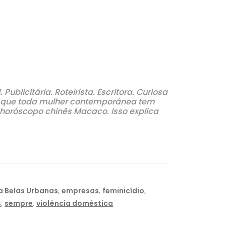
blicitária. Roteirista. Escritora. Curiosa
es que toda mulher contemporânea tem
 horóscopo chinês Macaco. Isso explica
a Belas Urbanas
,
empresas
,
feminicídio
,
s
,
sempre
,
violência doméstica