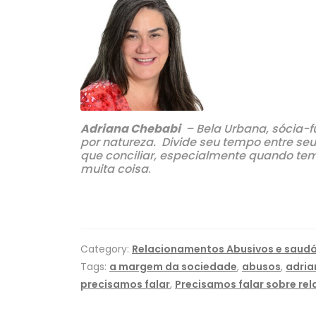
Adriana Chebabi
– Bela Urbana, sócia-fu
por natureza. Divide seu tempo entre s
que conciliar, especialmente quando tem
muita coisa
.
Category:
Relacionamentos Abusivos e saudá
Tags:
a margem da sociedade
,
abusos
,
adria
precisamos falar
,
Precisamos falar sobre re