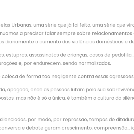
s Urbanas, uma série que já foi feita, uma série que virou
inuamos a precisar falar sempre sobre relacionamentos a
rios diariamente o aumento das violências domésticas e de
os, estupros, assassinatos de crianças, casos de pedofili
rações e, por endurecem, sendo normalizados.
 coloca de forma tão negligente contra essas agressões
a, apagada, onde as pessoas lutam pela sua sobrevivênc
ostas, mas não é só a única, é também a cultura do silên
silenciados, por medo, por repressão, tempos de ditadura
nversa e debate geram crescimento, compreensão… ide