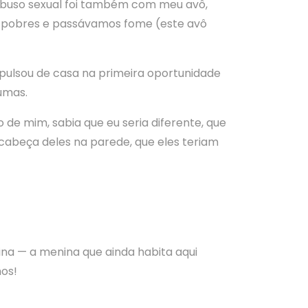
abuso sexual foi também com meu avô,
to pobres e passávamos fome (este avô
xpulsou de casa na primeira oportunidade
umas.
 de mim, sabia que eu seria diferente, que
a cabeça deles na parede, que eles teriam
nina — a menina que ainda habita aqui
mos!