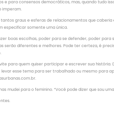
s e para consensos democráticos, mas, quando tudo is
mo imperam.
m tantos graus e esferas de relacionamentos que caberia
em especificar somente uma única.
azer boas escolhas, poder para se defender, poder para 
sas serão diferentes e melhores. Pode ter certeza, é preci
.
nvite para quem quiser participar e escrever sua históri
 levar esse tema para ser trabalhado ou mesmo para ap
asurbanas.com.br.
s mudei para o feminino. “Você pode dizer que sou uma 
ntes.