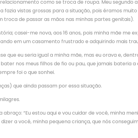
 relacionamento como se troca de roupa. Meu segundo 
a fazia vistas grossas para a situação, pois éramos mui
m troca de passar as mãos nas minhas partes genitais).
istória; casei-me nova, aos 16 anos, pois minha mãe me e
ando em um casamento frustrado e adquirindo mais tra
e que eu seria igual a minha mãe, mas eu orava e, dentro
bater nos meus filhos de fio ou pau, que jamais bateria 
sempre foi o que sonhei.
nças) que ainda passam por essa situação.
milagres.
 a abraço: “Eu estou aqui e vou cuidar de você, minha me
 dizer a você, minha pequena criança, que nós consegui