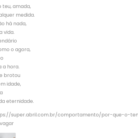
 teu, amada,
lquer medida.
ão há nada,
 vida.
endário
omo o agora,
io
 a hora.
e brotou
em idade,
ma
da eternidade.
ttps://super.abril.com.br/comportamento/por-que-o-t
vagar