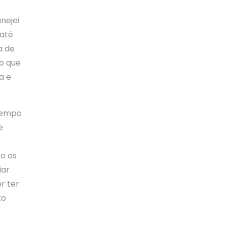
nejei
 até
a de
o que
a e
 tempo
e
o os
iar
r ter
to