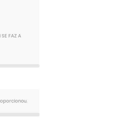
 SE FAZ A
oporcionou.