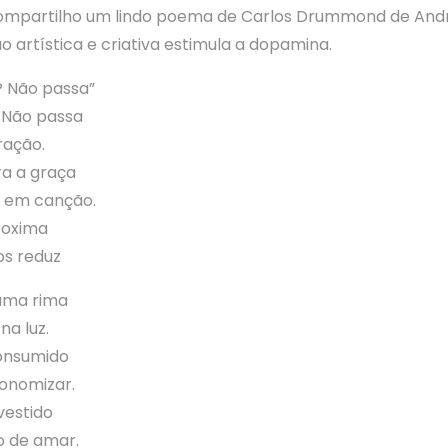
compartilho um lindo poema de Carlos Drummond de And
o artística e criativa estimula a dopamina.
 Não passa”
 Não passa
ração.
ra a graça
o em canção.
roxima
os reduz
 uma rima
na luz.
onsumido
onomizar.
vestido
 de amar.