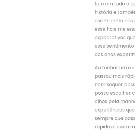
fiz e em tudo o 
história e tamb
assim como nas r
esse hoje me enc
expectativas que
esse sentimento 
dos anos experi
Ao fechar um e i
passou mais rápi
nem sequer posso
posso escolher c
olhos pela manhã,
experiências qu
sempre que poss
rápido e assim f