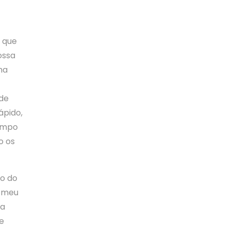
 que
ossa
ma
 de
ápido,
tempo
o os
o do
o meu
ra
ue