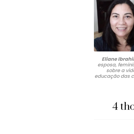
Eliane Ibrah
esposa, femini
sobre a vid
educação das cr
4 th