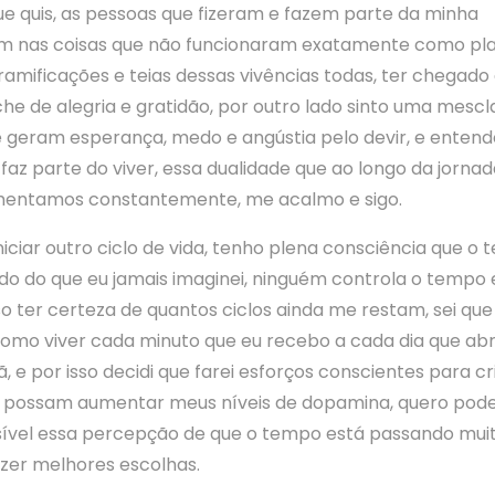
que quis, as pessoas que fizeram e fazem parte da minha
ém nas coisas que não funcionaram exatamente como pla
amificações e teias dessas vivências todas, ter chegado
he de alegria e gratidão, por outro lado sinto uma mescl
 geram esperança, medo e angústia pelo devir, e entend
faz parte do viver, essa dualidade que ao longo da jornad
mentamos constantemente, me acalmo e sigo.
niciar outro ciclo de vida, tenho plena consciência que o
do do que eu jamais imaginei, ninguém controla o tempo 
 ter certeza de quantos ciclos ainda me restam, sei que
omo viver cada minuto que eu recebo a cada dia que abr
 e por isso decidi que farei esforços conscientes para cr
e possam aumentar meus níveis de dopamina, quero pode
ível essa percepção de que o tempo está passando mui
azer melhores escolhas.