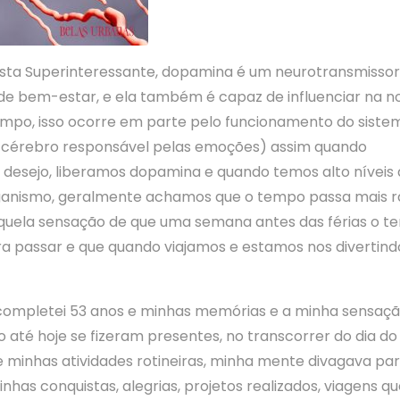
ista Superinteressante, dopamina é um neurotransmissor
de bem-estar, e ela também é capaz de influenciar na n
mpo, isso ocorre em parte pelo funcionamento do siste
o cérebro responsável pelas emoções) assim quando
desejo, liberamos dopamina e quando temos alto níveis
anismo, geralmente achamos que o tempo passa mais r
aquela sensação de que uma semana antes das férias o 
 passar e que quando viajamos e estamos nos divertind
ompletei 53 anos e minhas memórias e a minha sensaçã
 até hoje se fizeram presentes, no transcorrer do dia d
re minhas atividades rotineiras, minha mente divagava pa
minhas conquistas, alegrias, projetos realizados, viagens q