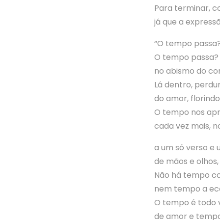
Para terminar, 
já que a expressã
“O tempo passa?
O tempo passa?
no abismo do co
Lá dentro, perdu
do amor, florind
O tempo nos ap
cada vez mais, n
a um só verso e
de mãos e olhos, 
Não há tempo c
nem tempo a ec
O tempo é todo 
de amor e tempo