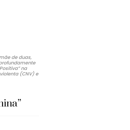
 mãe de duas,
e profundamente
Positiva” na
violenta (CNV) e
mina
”