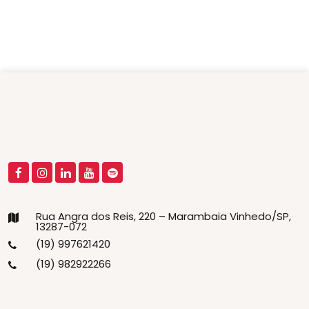
Rua Angra dos Reis, 220 – Marambaia Vinhedo/SP,
13287-072
(19) 997621420
(19) 982922266